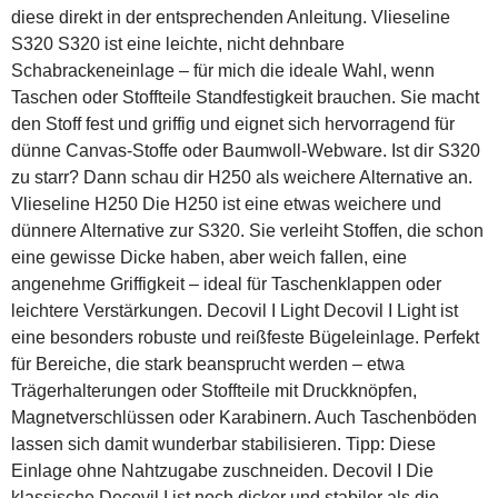
diese direkt in der entsprechenden Anleitung. Vlieseline
S320 S320 ist eine leichte, nicht dehnbare
Schabrackeneinlage – für mich die ideale Wahl, wenn
Taschen oder Stoffteile Standfestigkeit brauchen. Sie macht
den Stoff fest und griffig und eignet sich hervorragend für
dünne Canvas-Stoffe oder Baumwoll-Webware. Ist dir S320
zu starr? Dann schau dir H250 als weichere Alternative an.
Vlieseline H250 Die H250 ist eine etwas weichere und
dünnere Alternative zur S320. Sie verleiht Stoffen, die schon
eine gewisse Dicke haben, aber weich fallen, eine
angenehme Griffigkeit – ideal für Taschenklappen oder
leichtere Verstärkungen. Decovil I Light Decovil I Light ist
eine besonders robuste und reißfeste Bügeleinlage. Perfekt
für Bereiche, die stark beansprucht werden – etwa
Trägerhalterungen oder Stoffteile mit Druckknöpfen,
Magnetverschlüssen oder Karabinern. Auch Taschenböden
lassen sich damit wunderbar stabilisieren. Tipp: Diese
Einlage ohne Nahtzugabe zuschneiden. Decovil I Die
klassische Decovil I ist noch dicker und stabiler als die