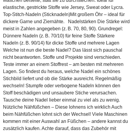
Maschen beiseite, statt sie zu durchstechen. Ideal für
elastische, gestrickte Stoffe wie Jersey, Sweat oder Lycra.
Top-Stitch-Nadeln (Sticknadeln)Mit großem Öhr – ideal für
dickere Garne und Ziernähte. Nadelstärken Die Stärke wird
meist in Zahlen angegeben (z. B. 70, 80, 90). Grundregel:
Dünnere Nadeln (z. B. 70/10) für feine Stoffe Stärkere
Nadeln (z. B. 90/14) für dicke Stoffe und mehrere Lagen
Welche ist nun die beste Nadel? Das lässt sich pauschal
nicht beantworten. Stoffe und Projekte sind verschieden.
Teste immer an einem Stoffrest – am besten mit mehreren
Lagen. So findest du heraus, welche Nadel ein schönes
Stichbild liefert und ob die Stärke ausreicht. Regelmäßig
wechseln! Stumpfe oder verbogene Nadeln können den
Stoff beschädigen und unsaubere Stiche verursachen.
Tausche deine Nadel lieber einmal zu viel als zu wenig.
Nützliche Nähfüßchen – Diese lohnens ich wirklich Auch
beim Nähfüßchen lohnt sich der Wechsel! Viele Maschinen
kommen mit einer Auswahl an Füßchen – andere kannst du
zusätzlich kaufen. Achte darauf, dass das Zubehör mit