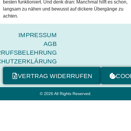
besten funktioniert. Und denk dran: Manchmal hilft es schon,
langsam zu nähen und bewusst auf dickere Übergänge zu
achten.
IMPRESSUM
AGB
RRUFSBELEHRUNG
CHUTZERKLÄRUNG
VERTRAG WIDERRUFEN
COO
© 2026 All Rights Reserved.