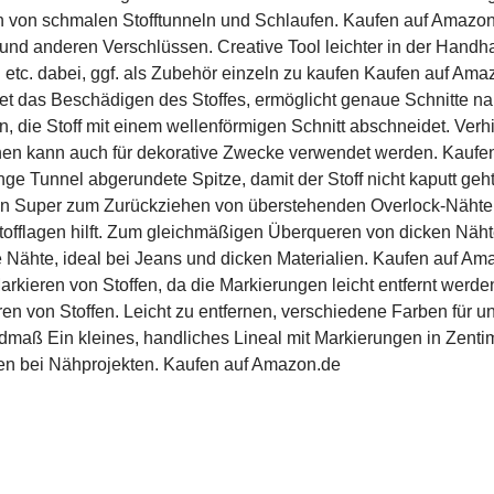
on schmalen Stofftunneln und Schlaufen. Kaufen auf Amazon.
nd anderen Verschlüssen. Creative Tool leichter in der Handha
etc. dabei, ggf. als Zubehör einzeln zu kaufen Kaufen auf Ama
det das Beschädigen des Stoffes, ermöglicht genaue Schnitte n
 die Stoff mit einem wellenförmigen Schnitt abschneidet. Verhi
hen kann auch für dekorative Zwecke verwendet werden. Kauf
e Tunnel abgerundete Spitze, damit der Stoff nicht kaputt ge
n Super zum Zurückziehen von überstehenden Overlock-Nähte
offlagen hilft. Zum gleichmäßigen Überqueren von dicken Näht
 Nähte, ideal bei Jeans und dicken Materialien. Kaufen auf Amazo
arkieren von Stoffen, da die Markierungen leicht entfernt wer
n von Stoffen. Leicht zu entfernen, verschiedene Farben für unt
maß Ein kleines, handliches Lineal mit Markierungen in Zenti
n bei Nähprojekten. Kaufen auf Amazon.de