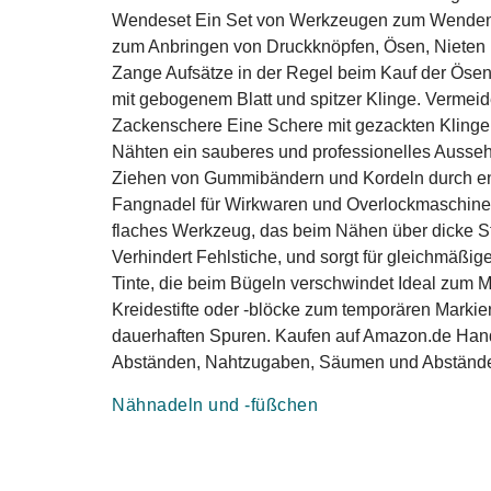
Wendeset Ein Set von Werkzeugen zum Wenden v
zum Anbringen von Druckknöpfen, Ösen, Nieten u
Zange Aufsätze in der Regel beim Kauf der Ösen 
mit gebogenem Blatt und spitzer Klinge. Vermei
Zackenschere Eine Schere mit gezackten Klingen,
Nähten ein sauberes und professionelles Ausse
Ziehen von Gummibändern und Kordeln durch eng
Fangnadel für Wirkwaren und Overlockmaschine
flaches Werkzeug, das beim Nähen über dicke St
Verhindert Fehlstiche, und sorgt für gleichmäßige
Tinte, die beim Bügeln verschwindet Ideal zum M
Kreidestifte oder -blöcke zum temporären Markiere
dauerhaften Spuren. Kaufen auf Amazon.de Hand
Abständen, Nahtzugaben, Säumen und Abstände
Nähnadeln und -füßchen