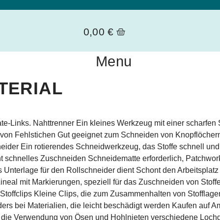
0,00
€
Menu
TERIAL
ate-Links. Nahttrenner Ein kleines Werkzeug mit einer scharfen
n von Fehlstichen Gut geeignet zum Schneiden von Knopflöcher
der Ein rotierendes Schneidwerkzeug, das Stoffe schnell und p
cht schnelles Zuschneiden Schneidematte erforderlich, Patchw
s Unterlage für den Rollschneider dient Schont den Arbeitsplat
neal mit Markierungen, speziell für das Zuschneiden von Stoff
toffclips Kleine Clips, die zum Zusammenhalten von Stofflage
ers bei Materialien, die leicht beschädigt werden Kaufen au
 auf die Verwendung von Ösen und Hohlnieten verschiedene Loch