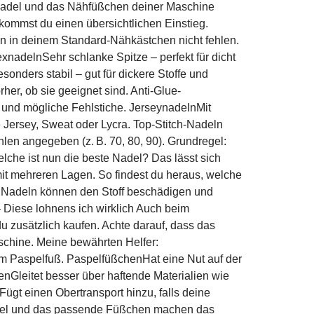
Nähnadel und das Nähfüßchen deiner Maschine
ekommst du einen übersichtlichen Einstieg.
en in deinem Standard-Nähkästchen nicht fehlen.
exnadelnSehr schlanke Spitze – perfekt für dicht
onders stabil – gut für dickere Stoffe und
her, ob sie geeignet sind. Anti-Glue-
n und mögliche Fehlstiche. JerseynadelnMit
ie Jersey, Sweat oder Lycra. Top-Stitch-Nadeln
len angegeben (z. B. 70, 80, 90). Grundregel:
elche ist nun die beste Nadel? Das lässt sich
mit mehreren Lagen. So findest du heraus, welche
e Nadeln können den Stoff beschädigen und
 Diese lohnens ich wirklich Auch beim
zusätzlich kaufen. Achte darauf, dass das
schine. Meine bewährten Helfer:
zum Paspelfuß. PaspelfüßchenHat eine Nut auf der
enGleitet besser über haftende Materialien wie
ügt einen Obertransport hinzu, falls deine
ähnadel und das passende Füßchen machen das