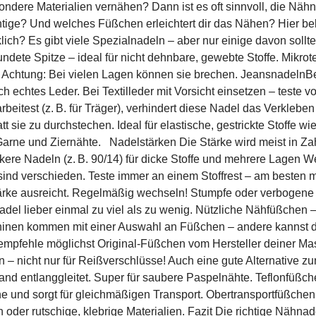
esondere Materialien vernähen? Dann ist es oft sinnvoll, die 
htige? Und welches Füßchen erleichtert dir das Nähen? Hier b
ch? Es gibt viele Spezialnadeln – aber nur einige davon sollt
ndete Spitze – ideal für nicht dehnbare, gewebte Stoffe. Mikrot
. Achtung: Bei vielen Lagen können sie brechen. JeansnadelnBes
chtes Leder. Bei Textilleder mit Vorsicht einsetzen – teste vor
itest (z. B. für Träger), verhindert diese Nadel das Verklebe
t sie zu durchstechen. Ideal für elastische, gestrickte Stoffe w
Garne und Ziernähte. Nadelstärken Die Stärke wird meist in Zah
ärkere Nadeln (z. B. 90/14) für dicke Stoffe und mehrere Lagen W
 sind verschieden. Teste immer an einem Stoffrest – am besten 
 Stärke ausreicht. Regelmäßig wechseln! Stumpfe oder verbogen
el lieber einmal zu viel als zu wenig. Nützliche Nähfüßchen –
inen kommen mit einer Auswahl an Füßchen – andere kannst du 
 empfehle möglichst Original-Füßchen vom Hersteller deiner Ma
 – nicht nur für Reißverschlüsse! Auch eine gute Alternative 
and entlanggleitet. Super für saubere Paspelnähte. Teflonfüßch
e und sorgt für gleichmäßigen Transport. ObertransportfüßchenF
en oder rutschige, klebrige Materialien. Fazit Die richtige N