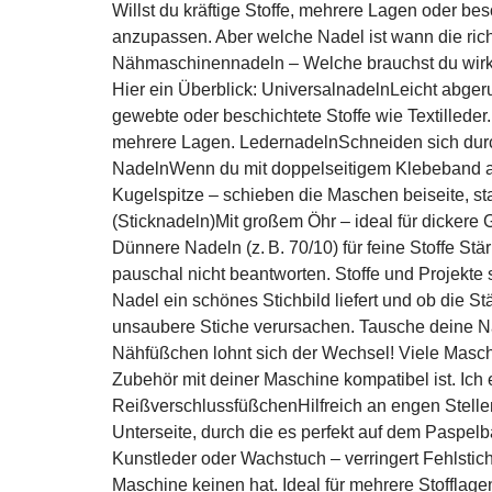
Willst du kräftige Stoffe, mehrere Lagen oder b
anzupassen. Aber welche Nadel ist wann die ric
Nähmaschinennadeln – Welche brauchst du wirkli
Hier ein Überblick: UniversalnadelnLeicht abgeru
gewebte oder beschichtete Stoffe wie Textilleder
mehrere Lagen. LedernadelnSchneiden sich durch e
NadelnWenn du mit doppelseitigem Klebeband arbe
Kugelspitze – schieben die Maschen beiseite, stat
(Sticknadeln)Mit großem Öhr – ideal für dickere 
Dünnere Nadeln (z. B. 70/10) für feine Stoffe St
pauschal nicht beantworten. Stoffe und Projekte
Nadel ein schönes Stichbild liefert und ob die
unsaubere Stiche verursachen. Tausche deine Nad
Nähfüßchen lohnt sich der Wechsel! Viele Masch
Zubehör mit deiner Maschine kompatibel ist. Ich
ReißverschlussfüßchenHilfreich an engen Stellen
Unterseite, durch die es perfekt auf dem Paspelb
Kunstleder oder Wachstuch – verringert Fehlstich
Maschine keinen hat. Ideal für mehrere Stofflag