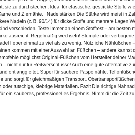
t sie zu durchstechen. Ideal für elastische, gestrickte Stoffe w
Garne und Ziernähte. Nadelstärken Die Stärke wird meist in Zah
ärkere Nadeln (z. B. 90/14) für dicke Stoffe und mehrere Lagen W
 sind verschieden. Teste immer an einem Stoffrest – am besten 
 Stärke ausreicht. Regelmäßig wechseln! Stumpfe oder verbogen
el lieber einmal zu viel als zu wenig. Nützliche Nähfüßchen –
inen kommen mit einer Auswahl an Füßchen – andere kannst du 
 empfehle möglichst Original-Füßchen vom Hersteller deiner Ma
 – nicht nur für Reißverschlüsse! Auch eine gute Alternative 
and entlanggleitet. Super für saubere Paspelnähte. Teflonfüßch
e und sorgt für gleichmäßigen Transport. ObertransportfüßchenF
en oder rutschige, klebrige Materialien. Fazit Die richtige N
ür ein sauberes, professionelles Ergebnis. Nimm dir die Zeit zu