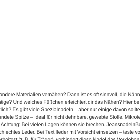
esondere Materialien vernähen? Dann ist es oft sinnvoll, die 
htige? Und welches Füßchen erleichtert dir das Nähen? Hier b
ch? Es gibt viele Spezialnadeln – aber nur einige davon sollt
ndete Spitze – ideal für nicht dehnbare, gewebte Stoffe. Mikrot
. Achtung: Bei vielen Lagen können sie brechen. JeansnadelnBes
chtes Leder. Bei Textilleder mit Vorsicht einsetzen – teste vor
itest (z. B. für Träger), verhindert diese Nadel das Verklebe