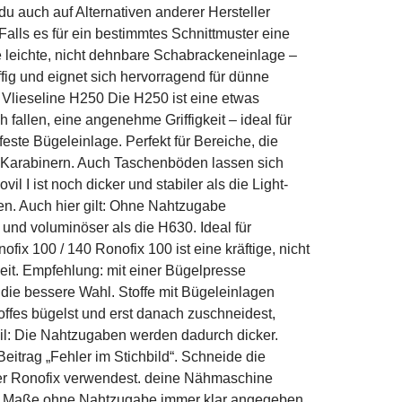
 du auch auf Alternativen anderer Hersteller
 Falls es für ein bestimmtes Schnittmuster eine
ne leichte, nicht dehnbare Schabrackeneinlage –
ffig und eignet sich hervorragend für dünne
 Vlieseline H250 Die H250 ist eine etwas
fallen, eine angenehme Griffigkeit – ideal für
feste Bügeleinlage. Perfekt für Bereiche, die
r Karabinern. Auch Taschenböden lassen sich
 I ist noch dicker und stabiler als die Light-
en. Auch hier gilt: Ohne Nahtzugabe
und voluminöser als die H630. Ideal für
x 100 / 140 Ronofix 100 ist eine kräftige, nicht
keit. Empfehlung: mit einer Bügelpresse
die bessere Wahl. Stoffe mit Bügeleinlagen
offes bügelst und erst danach zuschneidest,
teil: Die Nahtzugaben werden dadurch dicker.
eitrag „Fehler im Stichbild“. Schneide die
der Ronofix verwendest. deine Nähmaschine
 die Maße ohne Nahtzugabe immer klar angegeben