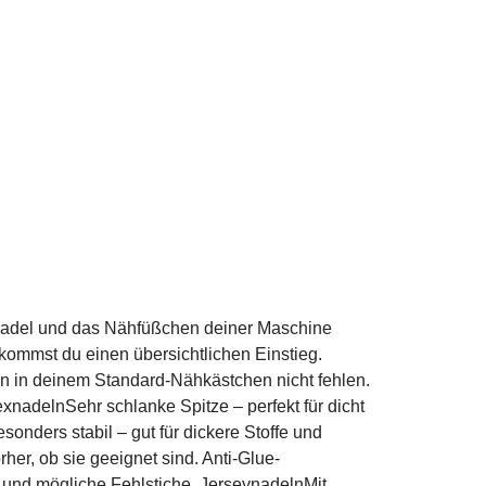
Nähnadel und das Nähfüßchen deiner Maschine
ekommst du einen übersichtlichen Einstieg.
en in deinem Standard-Nähkästchen nicht fehlen.
exnadelnSehr schlanke Spitze – perfekt für dicht
onders stabil – gut für dickere Stoffe und
her, ob sie geeignet sind. Anti-Glue-
n und mögliche Fehlstiche. JerseynadelnMit