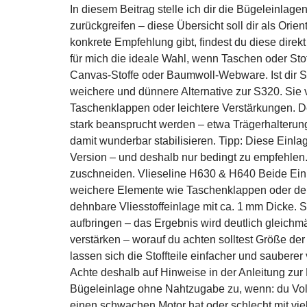
In diesem Beitrag stelle ich dir die Bügeleinlage
zurückgreifen – diese Übersicht soll dir als Orie
konkrete Empfehlung gibt, findest du diese direk
für mich die ideale Wahl, wenn Taschen oder Stoff
Canvas-Stoffe oder Baumwoll-Webware. Ist dir S3
weichere und dünnere Alternative zur S320. Sie v
Taschenklappen oder leichtere Verstärkungen. Deco
stark beansprucht werden – etwa Trägerhalterun
damit wunderbar stabilisieren. Tipp: Diese Einlag
Version – und deshalb nur bedingt zu empfehlen.
zuschneiden. Vlieseline H630 & H640 Beide Einla
weichere Elemente wie Taschenklappen oder dekor
dehnbare Vliesstoffeinlage mit ca. 1 mm Dicke. S
aufbringen – das Ergebnis wird deutlich gleich
verstärken – worauf du achten solltest Größe der
lassen sich die Stoffteile einfacher und saubere
Achte deshalb auf Hinweise in der Anleitung zur 
Bügeleinlage ohne Nahtzugabe zu, wenn: du Volu
einen schwachen Motor hat oder schlecht mit vi