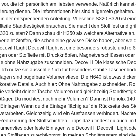
n vor, die ich persönlich am liebsten verwende. Natürlich kannst
ntierung dienen. Die Informationen hier sind allgemein gehalten.
t in der entsprechenden Anleitung. Vlieseline S320 S320 ist ei
teile Standfestigkeit brauchen. Sie macht den Stoff fest und gri
20 zu starr? Dann schau dir H250 als weichere Alternative an.
erleiht Stoffen, die schon eine gewisse Dicke haben, aber weich 
vil I Light Decovil I Light ist eine besonders robuste und reiß
gen oder Stoffteile mit Druckknöpfen, Magnetverschlüssen ode
e ohne Nahtzugabe zuschneiden. Decovil I Die klassische Decovil
 Ich nutze sie ausschließlich für besonders stabile Taschenböd
gen sind bügelbare Volumenvliese. Die H640 ist etwas dicker 
ative Details. Auch hier: Ohne Nahtzugabe zuschneiden. Ronofi
ie verleiht deiner Tasche Volumen und gleichzeitig Standfestig
mäßiger. Du möchtest noch mehr Volumen? Dann ist Ronofix 140 
 Einlagen Wenn du die Einlage flächig auf die Rückseite des St
r verarbeiten. Gleichzeitig wird ein Ausfransen verhindert. Nach
Reduzierung der Stoffschichten. Tipps dazu findest du auch im B
menvlies oder feste Einlagen wie Decovil I, Decovil I Light o
elen Stofflagen zurechtkommt. In meinen Schnittmustern sind