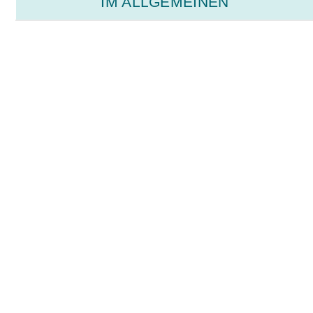
IM ALLGEMEINEN
hier zum Download