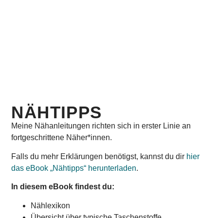
Saumband 30 mm
Rollschneider
Schneidematte
Patchwork-Lineal
Stoffklammern
Trickmarker
Werkzeug zum Befestigen
der
Handmaß
Kantenformer
nahbares, doppelseitiges Klebeband
NÄHTIPPS
Wondertape
Meine Nähanleitungen richten sich in erster Linie an
fortgeschrittene Näher*innen.
Falls du mehr Erklärungen benötigst, kannst du dir
hier
das eBook „Nähtipps“ herunterladen
.
In diesem eBook findest du:
Nählexikon
Übersicht über typische Taschenstoffe