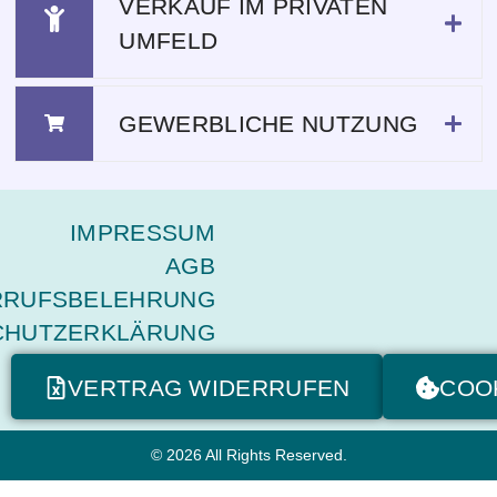
VERKAUF IM PRIVATEN
UMFELD
GEWERBLICHE NUTZUNG
IMPRESSUM
AGB
RRUFSBELEHRUNG
CHUTZERKLÄRUNG
VERTRAG WIDERRUFEN
COO
© 2026 All Rights Reserved.