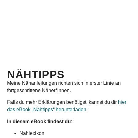
Stoffklammern
Trickmarker
Handmaß
Kantenformer
Rollschneider
Schneidematte
Patchwork-Lineal
NÄHTIPPS
Meine Nähanleitungen richten sich in erster Linie an
fortgeschrittene Näher*innen.
Falls du mehr Erklärungen benötigst, kannst du dir
hier
das eBook „Nähtipps“ herunterladen
.
In diesem eBook findest du:
Nählexikon