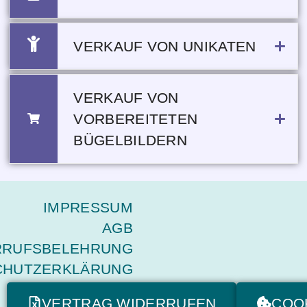
VERKAUF VON UNIKATEN
VERKAUF VON
VORBEREITETEN
BÜGELBILDERN
IMPRESSUM
AGB
RRUFSBELEHRUNG
CHUTZERKLÄRUNG
VERTRAG WIDERRUFEN
COO