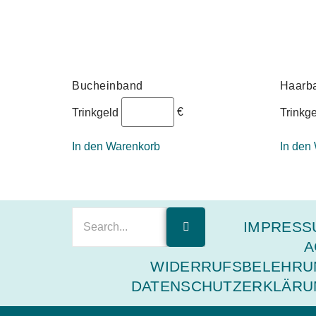
Bucheinband
Haarba
€
Trinkgeld
Trinkg
In den Warenkorb
In den
IMPRESS
A
WIDERRUFSBELEHRU
DATENSCHUTZERKLÄRU