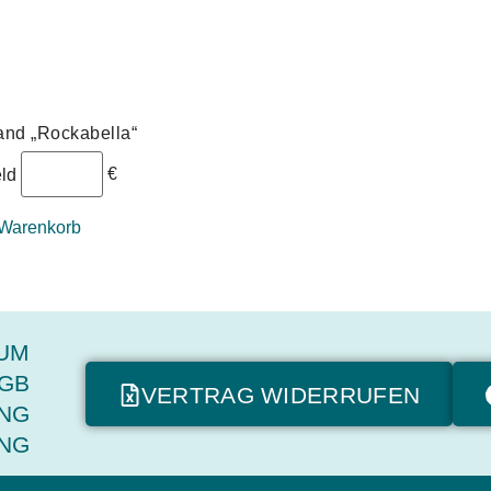
nd „Rockabella“
€
eld
 Warenkorb
UM
GB
VERTRAG WIDERRUFEN
NG
NG