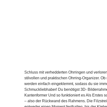
Schluss mit verhedderten Ohrringen und verlore
stilvollen und praktischen Ohrring-Organizer. O
werden einfach eingeklemmt, sodass du sie immer 
Schmuckliebhaber! Du benötigst 3D- Bilderrahme
Kantenformer Und so funktioniert es Als Erstes s
– also der Rückwand des Rahmens. Die Filzstreife
entweder einen Moment festhalten, bis der Klebe