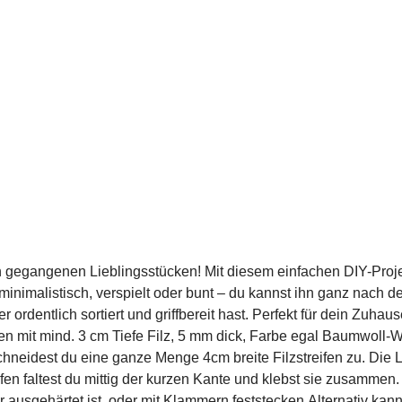
n gegangenen Lieblingsstücken! Mit diesem einfachen DIY-Proje
b minimalistisch, verspielt oder bunt – du kannst ihn ganz nac
ordentlich sortiert und griffbereit hast. Perfekt für dein Zuha
n mit mind. 3 cm Tiefe Filz, 5 mm dick, Farbe egal Baumwoll-W
chneidest du eine ganze Menge 4cm breite Filzstreifen zu. Die 
n faltest du mittig der kurzen Kante und klebst sie zusammen. D
r ausgehärtet ist, oder mit Klammern feststecken.Alternativ ka