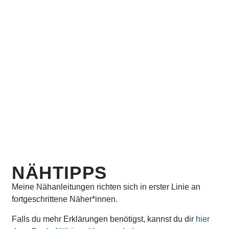
Paspelband
Druckknopf
Falzgummi
Bügelpresse
Gummiband
Stoff
Zackenschere
Rollschneider
Schneidematte
Patchwork-Lineal
Stoffklammern
Trickmarker
Werkzeug zum Befestigen
der Druckknöpfe
Hohlnieten
Handmaß
Bodennägel
Wondertape
Gurtband
Washitape
NÄHTIPPS
Meine Nähanleitungen richten sich in erster Linie an
fortgeschrittene Näher*innen.
Falls du mehr Erklärungen benötigst, kannst du dir
hier