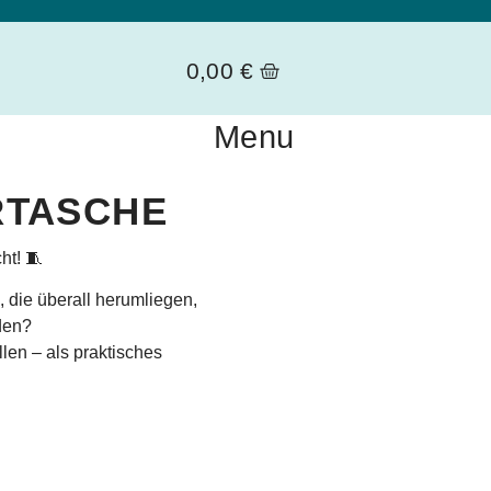
0,00
€
Menu
RTASCHE
ht! 🧵
 die überall herumliegen,
nden?
len – als praktisches