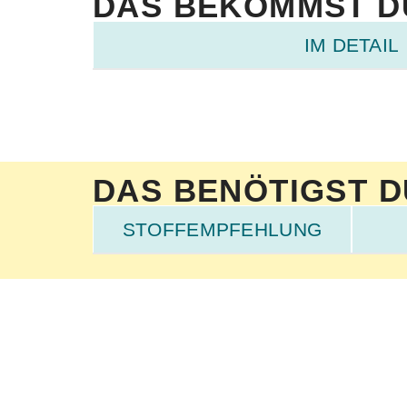
DAS BEKOMMST D
IM DETAIL
DAS BENÖTIGST D
STOFFEMPFEHLUNG
Stoffschere
Rollschneider
Schneidematte
Patc
Stoffklammern
Trickmarker