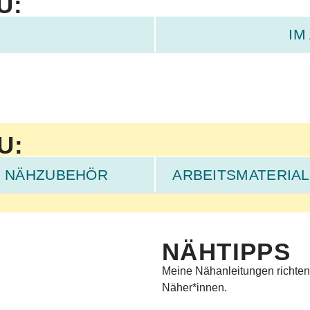
U:
IM
U:
NÄHZUBEHÖR
ARBEITSMATERIAL
NÄHTIPPS
hwork-Lineal
Meine Nähanleitungen richten s
Näher*innen.